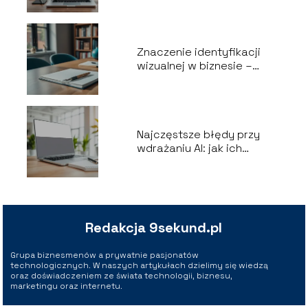
Znaczenie identyfikacji
wizualnej w biznesie –
kluczowe aspekty
Najczęstsze błędy przy
wdrażaniu AI: jak ich
uniknąć?
Redakcja 9sekund.pl
Grupa biznesmenów a prywatnie pasjonatów
technologicznych. W naszych artykułach dzielimy się wiedzą
oraz doświadczeniem ze świata technologii, biznesu,
marketingu oraz internetu.