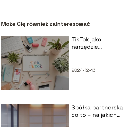
Może Cię również zainteresować
TikTok jako
narzędzie
marketingowe –
czy warto
inwestować?
2024-12-16
Spółka partnerska
co to – na jakich
zasadach działa?