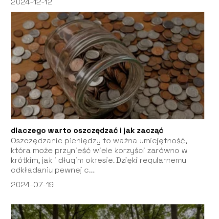
2024-12-12
dlaczego warto oszczędzać i jak zacząć
Oszczędzanie pieniędzy to ważna umiejętność,
która może przynieść wiele korzyści zarówno w
krótkim, jak i długim okresie. Dzięki regularnemu
odkładaniu pewnej c...
2024-07-19