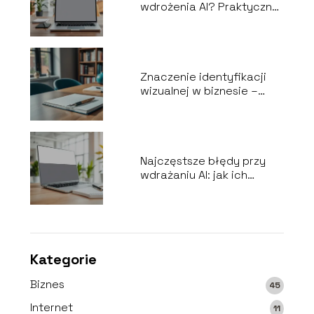
wdrożenia AI? Praktyczny
przewodnik
Znaczenie identyfikacji
wizualnej w biznesie –
kluczowe aspekty
Najczęstsze błędy przy
wdrażaniu AI: jak ich
uniknąć?
Kategorie
Biznes
45
Internet
11