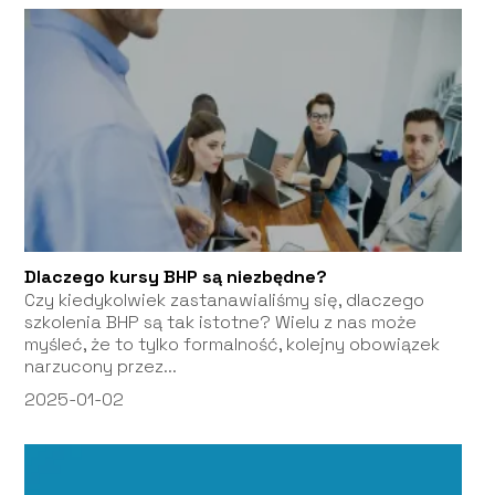
Dlaczego kursy BHP są niezbędne?
Czy kiedykolwiek zastanawialiśmy się, dlaczego
szkolenia BHP są tak istotne? Wielu z nas może
myśleć, że to tylko formalność, kolejny obowiązek
narzucony przez...
2025-01-02