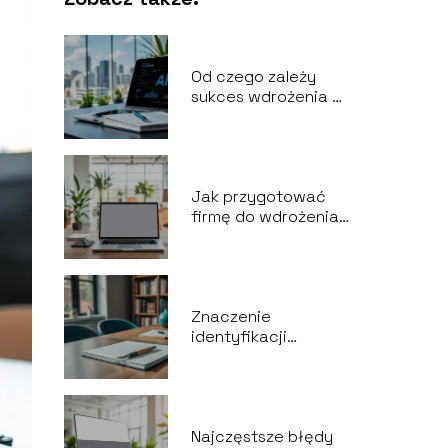
Od czego zależy
sukces wdrożenia AI
w firmie? Kluczowe
czynniki
Jak przygotować
firmę do wdrożenia
AI? Praktyczny
przewodnik
Znaczenie
identyfikacji
wizualnej w biznesie
– kluczowe aspekty
Najczęstsze błędy