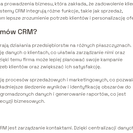
fia prowadzenia biznesu, która zakłada, że zadowolenie kli
temy CRM integrują różne funkcje, takie jak sprzedaż,
om lepsze zrozumienie potrzeb klientów i personalizację of
temów CRM?
erają działania przedsiębiorstw na różnych płaszczyznach.
ę danych o klientach, co ułatwia zarządzanie nimi oraz
Dzięki temu firma może lepiej planować swoje kampanie
b klientów oraz zwiększać ich satysfakcję.
ję procesów sprzedażowych i marketingowych, co pozwal
ładniejsze śledzenie wyników i identyfikację obszarów do
zgromadzonych danych i generowanie raportów, co jest
ecyzji biznesowych.
jest zarządzanie kontaktami. Dzięki centralizacji danych