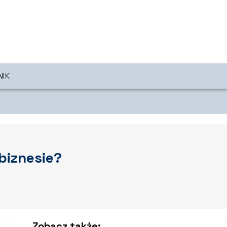
NIK
biznesie?
Zobacz także: