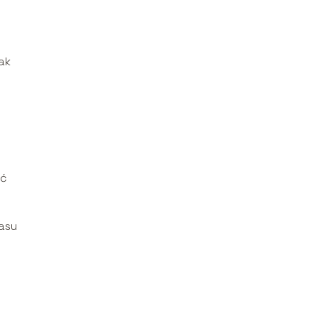
ak
eć
asu