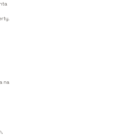
enta
erty.
a na
,