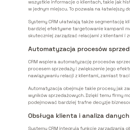
wszystkie informacje o klientach, takie jak h
w jednym miejscu. To pozwala na łatwiejszy do
Systemy CRM ułatwiają także segmentację kl
bardziej efektywne targetowanie kampanii ma
skuteczniej zarządzać relacjami z klientami i z
Automatyzacja procesów sprze
CRM wspiera automatyzację procesów sprzed
procesem sprzedaży i zwiększenie jego efekt
nawiązywaniu relacji z klientami, zamiast tra
Automatyzacja obejmuje takie procesy jak za
wyników sprzedażowych. Dzięki temu firmy mo
podejmować bardziej trafne decyzje bizneso
Obsługa klienta i analiza danych
Systemy CRM integrują funkcje zarządzania ob