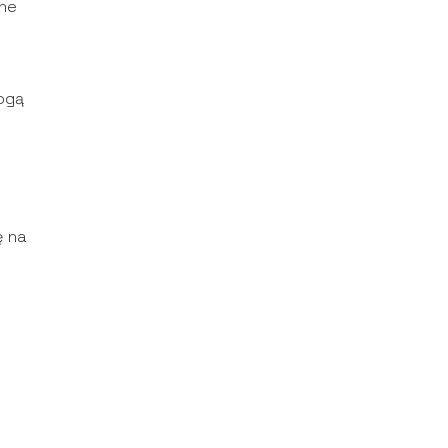
ane
mogą
ę na