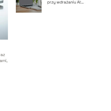
przy wdrażaniu AI:
jak ich uniknąć?
raz
ami,