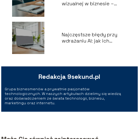
wizualnej w biznesie –
kluczowe aspekty
Najczęstsze błędy przy
wdrażaniu AI: jak ich
uniknąć?
Redakcja 9sekund.pl
Grupa biznesmenów a prywatnie pasjonatów
technologicznych. W naszych artykułach dzielimy się wiedzą
oraz doświadczeniem ze świata technologii, biznesu,
marketingu oraz internetu.
Może Cię również zainteresować