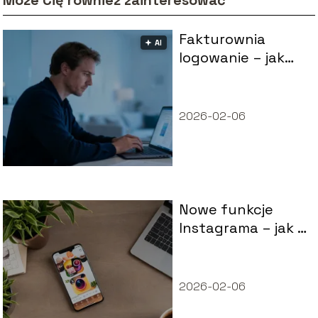
Fakturownia
🟅 AI
logowanie – jak
zalogować się do
systemu?
2026-02-06
Nowe funkcje
Instagrama – jak je
wykorzystać w
promocji?
2026-02-06