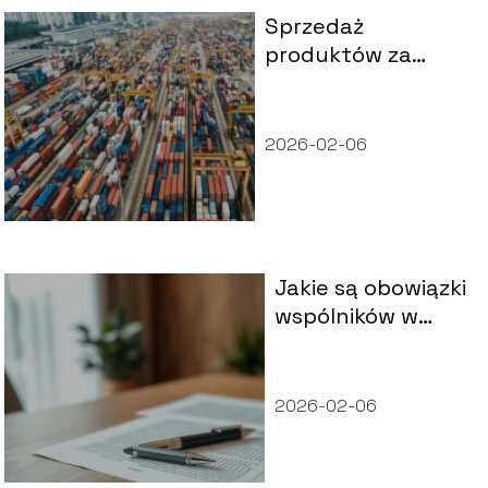
Sprzedaż
produktów za
granicę – sekret
międzynarodowego
wzrostu
2026-02-06
przedsiębiorstwa
Jakie są obowiązki
wspólników w
spółce z o.o.?
Przewodnik po
Kodeksie spółek
2026-02-06