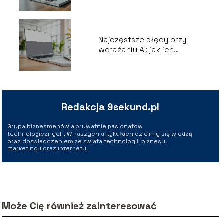
kluczowe aspekty
Najczęstsze błędy przy
wdrażaniu AI: jak ich
uniknąć?
Redakcja 9sekund.pl
Grupa biznesmenów a prywatnie pasjonatów
technologicznych. W naszych artykułach dzielimy się wiedzą
oraz doświadczeniem ze świata technologii, biznesu,
marketingu oraz internetu.
Może Cię również zainteresować