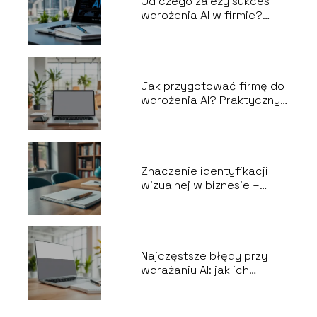
Od czego zależy sukces
wdrożenia AI w firmie?
Kluczowe czynniki
Jak przygotować firmę do
wdrożenia AI? Praktyczny
przewodnik
Znaczenie identyfikacji
wizualnej w biznesie –
kluczowe aspekty
Najczęstsze błędy przy
wdrażaniu AI: jak ich
uniknąć?