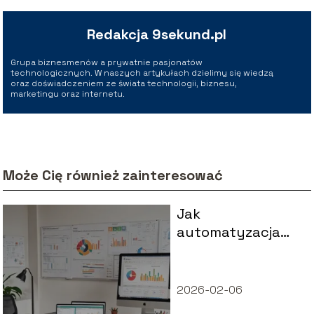
Redakcja 9sekund.pl
Grupa biznesmenów a prywatnie pasjonatów
technologicznych. W naszych artykułach dzielimy się wiedzą
oraz doświadczeniem ze świata technologii, biznesu,
marketingu oraz internetu.
Może Cię również zainteresować
Jak
automatyzacja
może zwiększyć
efektywność
firmy?
2026-02-06