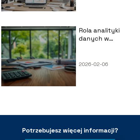
Rola analityki
danych w
podejmowaniu
decyzji
biznesowych –
2026-02-06
kluczowe aspekty
Potrzebujesz więcej informacji?