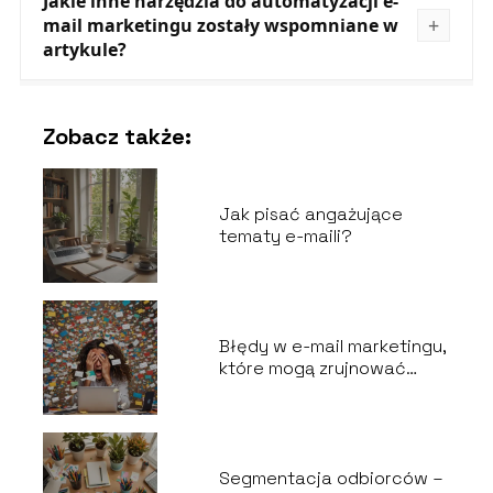
Jakie inne narzędzia do automatyzacji e-
mail marketingu zostały wspomniane w
artykule?
Zobacz także:
Jak pisać angażujące
tematy e-maili?
Błędy w e-mail marketingu,
które mogą zrujnować
kampanię
Segmentacja odbiorców –