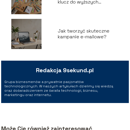
klucz do wyższych
wskaźników otwarć
Jak tworzyć skuteczne
kampanie e-mailowe?
Redakcja 9sekund.pl
Grupa biznesmenów a prywatnie pasjonatów
technologicznych. W naszych artykułach dzielimy się wiedzą
oraz doświadczeniem ze świata technologii, biznesu,
marketingu oraz internetu.
Może Cię również zainteresować