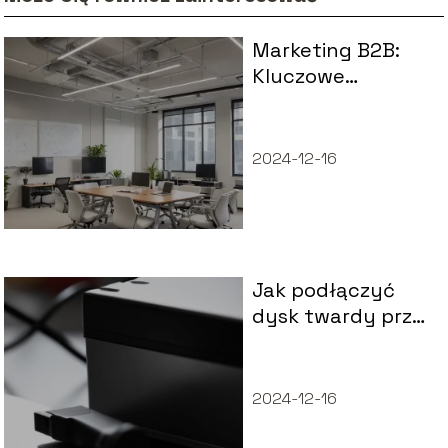
Marketing B2B:
Kluczowe
strategie dla
sukcesu w
środowisku
2024-12-16
biznesowym
Jak podłączyć
dysk twardy przez
USB?
2024-12-16