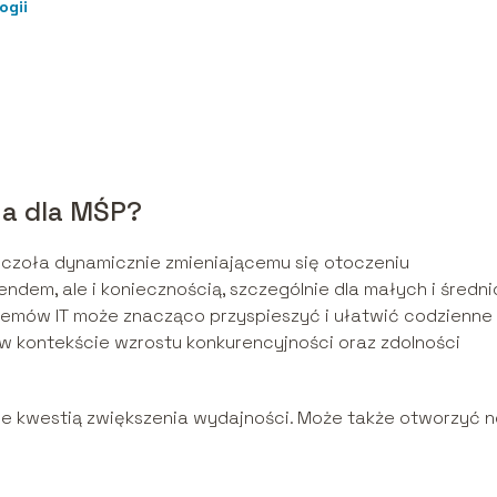
ogii
na dla MŚP?
czoła dynamicznie zmieniającemu się otoczeniu
endem, ale i koniecznością, szczególnie dla małych i średni
temów IT może znacząco przyspieszyć i ułatwić codzienne
w kontekście wzrostu konkurencyjności oraz zdolności
ynie kwestią zwiększenia wydajności. Może także otworzyć 