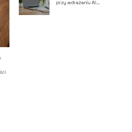
przy wdrażaniu AI:
jak ich uniknąć?
e
ści