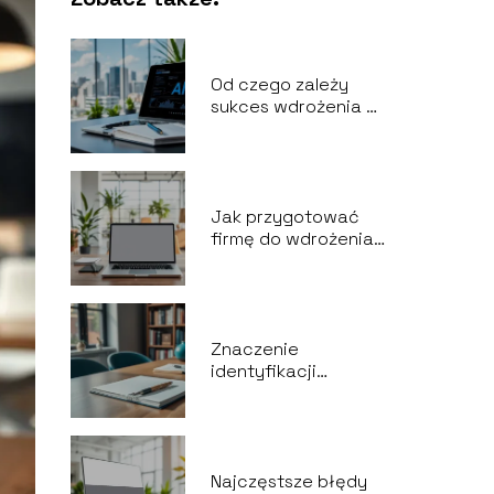
Od czego zależy
sukces wdrożenia AI
w firmie? Kluczowe
czynniki
Jak przygotować
firmę do wdrożenia
AI? Praktyczny
przewodnik
Znaczenie
identyfikacji
wizualnej w biznesie
– kluczowe aspekty
Najczęstsze błędy