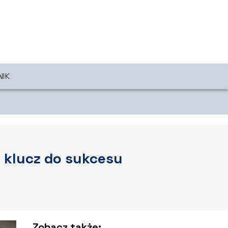
NIK
– klucz do sukcesu
Zobacz także: