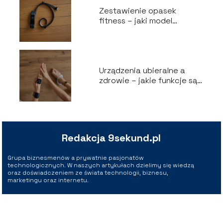
Zestawienie opasek
fitness – jaki model
wybrać?
Urządzenia ubieralne a
zdrowie – jakie funkcje są
naprawdę przydatne?
Redakcja 9sekund.pl
Grupa biznesmenów a prywatnie pasjonatów
technologicznych. W naszych artykułach dzielimy się wiedzą
oraz doświadczeniem ze świata technologii, biznesu,
marketingu oraz internetu.