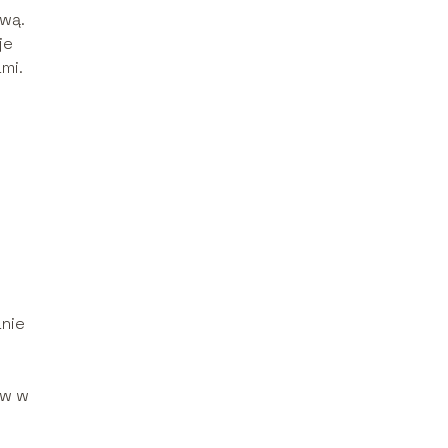
wą.
je
mi.
anie
ów w