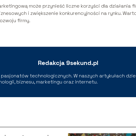
rketingową może przynieść liczne korzyści dla działania fi
iznesowych i zwiększenie konkurencyjności na rynku. Wart
ozwoju firmy.
Redakcja 9sekund.pl
pasjonatów technologicznych. W naszych artykułach dziel
logii, biznesu, marketingu oraz internetu.