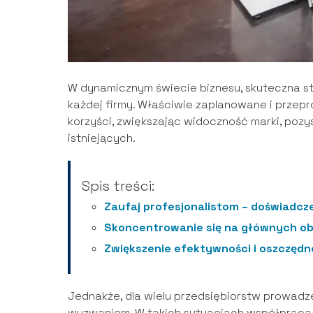
W dynamicznym świecie biznesu, skuteczna s
każdej firmy. Właściwie zaplanowane i prze
korzyści, zwiększając widoczność marki, pozy
istniejących.
Spis treści:
Zaufaj profesjonalistom – doświadcz
Skoncentrowanie się na głównych ob
Zwiększenie efektywności i oszczęd
Jednakże, dla wielu przedsiębiorstw prowad
wyzwaniem. W takich sytuacjach współpraca 