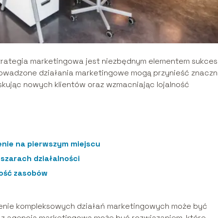
trategia marketingowa jest niezbędnym elementem sukces
prowadzone działania marketingowe mogą przynieść znacz
skując nowych klientów oraz wzmacniając lojalność
enie na pierwszym miejscu
szarach działalności
ność zasobów
zenie kompleksowych działań marketingowych może być
z agencją marketingową może być rozwiązaniem, które