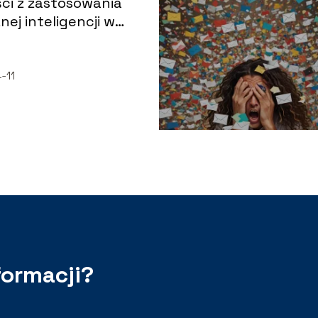
ci z zastosowania
nej inteligencji w
ie: co warto wiedzieć?
-11
formacji?