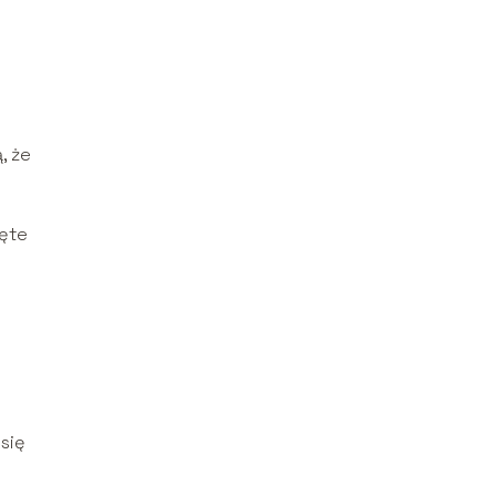
, że
jęte
się