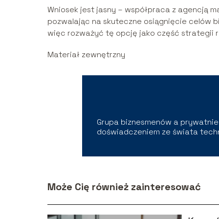
Wniosek jest jasny – współpraca z agencją ma
pozwalając na skuteczne osiągnięcie celów b
więc rozważyć tę opcję jako część strategii r
Materiał zewnętrzny
Grupa biznesmenów a prywatnie 
doświadczeniem ze świata techno
Może Cię również zainteresować