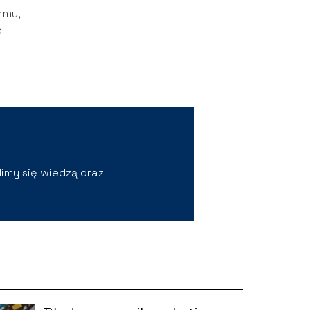
rmy,
o
imy się wiedzą oraz