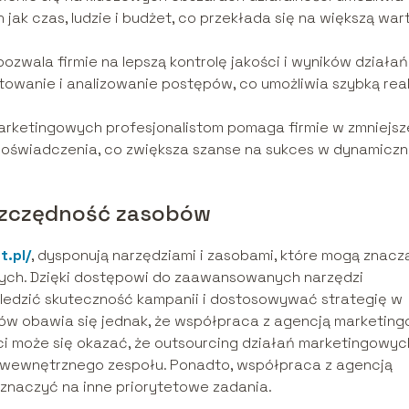
jak czas, ludzie i budżet, co przekłada się na większą war
pozwala firmie na lepszą kontrolę jakości i wyników działań
owanie i analizowanie postępów, co umożliwia szybką rea
arketingowych profesjonalistom pomaga firmie w zmniejsz
 doświadczenia, co zwiększa szanse na sukces w dynamicz
oszczędność zasobów
t.pl/
, dysponują narzędziami i zasobami, które mogą znac
ych. Dzięki dostępowi do zaawansowanych narzędzi
śledzić skuteczność kampanii i dostosowywać strategię w
ców obawia się jednak, że współpraca z agencją marketin
i może się okazać, że outsourcing działań marketingowyc
e wewnętrznego zespołu. Ponadto, współpraca z agencją
znaczyć na inne priorytetowe zadania.