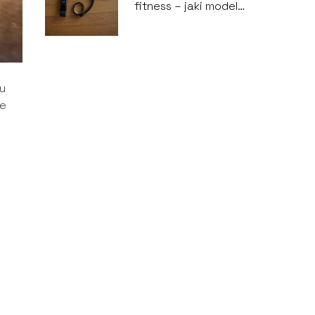
fitness – jaki model
wybrać?
u
ne