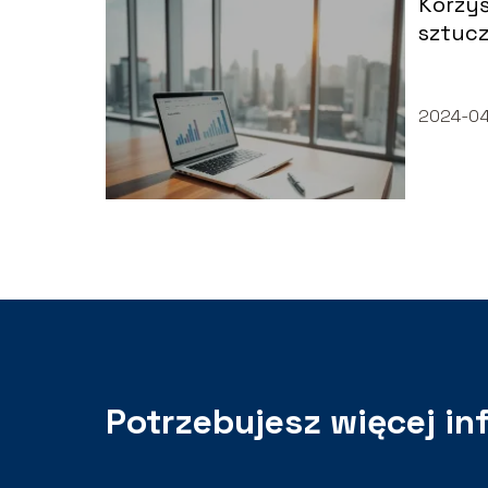
Korzyś
sztucz
biznes
2024-04
Potrzebujesz więcej in