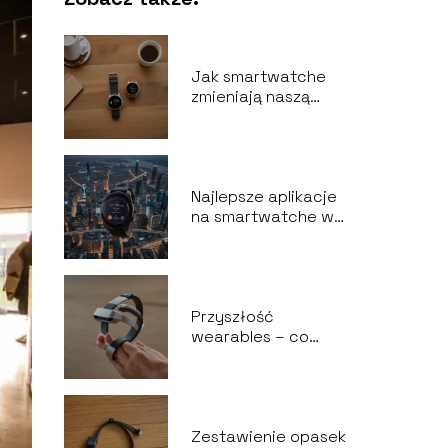
Jak smartwatche
zmieniają naszą
codzienność?
Najlepsze aplikacje
na smartwatche w
2024 roku
Przyszłość
wearables – co
przyniosą kolejne
lata?
Zestawienie opasek