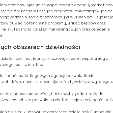
ikiem przemawiającym za współpracą z agencją marketingo
lizacja z sukcesem licznych projektów marketingowych da
nego radzenia sobie z różnorodnymi wyzwaniami i sytuacja
rzewidywać potencjalne problemy, unikać błędów oraz
ę na skuteczność działań marketingowych oraz osiąganie
a.
ych obszarach działalności
ziałalności jest jedną z kluczowych zalet współpracy z
czego jest to istotne:
ie zadań marketingowych agencji pozwala firmie
rach działalności, zapewniając efektywniejsze wykorzyst
marketingowe umożliwiają firmie szybką adaptację do
biznesowych, co pozwala na skuteczniejsze osiąganie cel
enie się na kluczowych obszarach działalności umożliwia