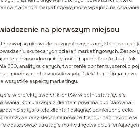
ółpraca z agencją marketingową może wpłynąć na działanie
świadczenie na pierwszym miejscu
tingowej są niezwykle ważnymi czynnikami, które sprawiają
rowadzeniu skutecznych działań marketingowych. Zespoły
jących różnorodne umiejętności i specjalizacje, takie jak
ia SEO, analityka danych, tworzenie contentu, szeroko po
ługa mediów społecznościowych. Dzięki temu firma może
je wszystkie aspekty marketingu.
się w projekty swoich klientów w pełni, starając się
ekiwania. Komunikacja z klientem powinna być klarowna i
zapewnić satysfakcję klienta i osiągnąć zamierzone cele.
ki branżowe oraz śledzą najnowsze trendy i technologie w
znie dostosować strategię marketingową do zmieniających 